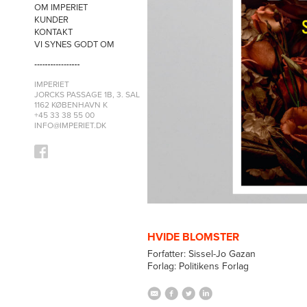
OM IMPERIET
KUNDER
KONTAKT
VI SYNES GODT OM
IMPERIET
JORCKS PASSAGE 1B, 3. SAL
1162 KØBENHAVN K
+45 33 38 55 00
INFO@IMPERIET.DK
HVIDE BLOMSTER
Forfatter: Sissel-Jo Gazan
Forlag: Politikens Forlag