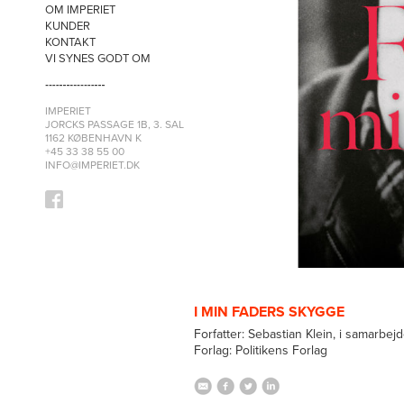
OM IMPERIET
KUNDER
KONTAKT
VI SYNES GODT OM
IMPERIET
JORCKS PASSAGE 1B, 3. SAL
1162 KØBENHAVN K
+45 33 38 55 00
INFO@IMPERIET.DK
I MIN FADERS SKYGGE
Forfatter: Sebastian Klein, i samarbe
Forlag: Politikens Forlag